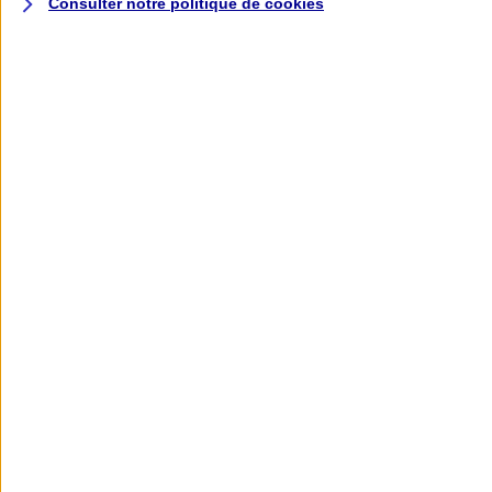
Consulter notre politique de
cookies
L'application AXA
Banque
L'application Mon AXA Assurance, tous
vos contrats en poche !