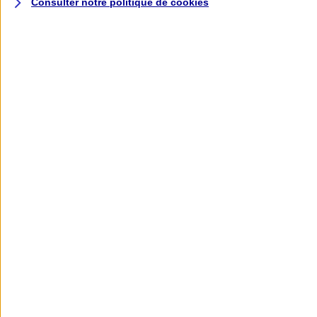
Consulter notre politique de
cookies
L'application AXA
Banque
L'application Mon AXA Assurance, tous
vos contrats en poche !