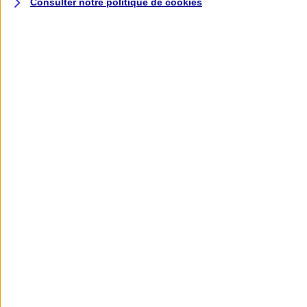
Consulter notre politique de
cookies
L'application AXA
Banque
L'application Mon AXA Assurance, tous
vos contrats en poche !