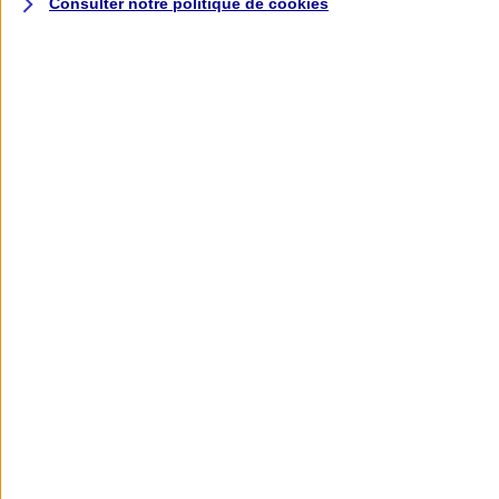
Consulter notre politique de
cookies
L'application AXA
Banque
L'application Mon AXA Assurance, tous
vos contrats en poche !