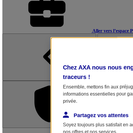
Aller vers l’espace 
Chez AXA nous nous enga
traceurs
!
Ensemble, mettons fin aux préjugé
informations essentielles pour gar
privée.
Partagez vos attentes
Soyez toujours plus satisfait en 
L'application Mon AX
nos offres et nos services.