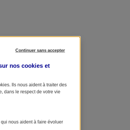
Continuer sans accepter
 sur nos
cookies et
okies
. Ils nous aident à traiter des
e, dans le respect de votre vie
 qui nous aident à faire évoluer
ation AXA Banque