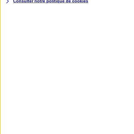
Consulter notre politique de
cookies
L'application AXA
Banque
L'application Mon AXA Assurance, tous
vos contrats en poche !