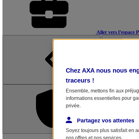
Aller vers l’espace 
Chez AXA nous nous enga
traceurs
!
Ensemble, mettons fin aux préjugé
informations essentielles pour gar
privée.
Partagez vos attentes
Soyez toujours plus satisfait en 
L'application Mon AX
nos offres et nos services.