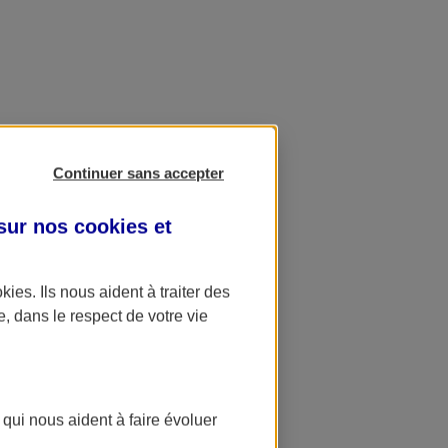
Continuer sans accepter
 sur nos
cookies et
okies
. Ils nous aident à traiter des
e, dans le respect de votre vie
 qui nous aident à faire évoluer
ation AXA Banque