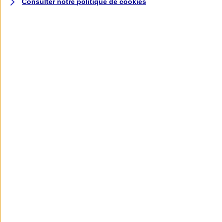
Consulter notre politique de
cookies
L'application AXA
Banque
L'application Mon AXA Assurance, tous
vos contrats en poche !