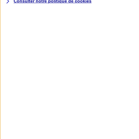
Consulter notre politique de
cookies
L'application AXA
Banque
L'application Mon AXA Assurance, tous
vos contrats en poche !