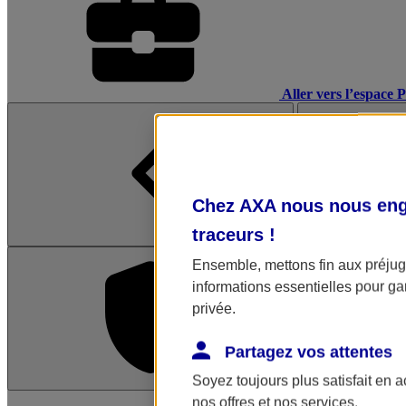
Aller vers l’espace 
Chez AXA nous nous enga
traceurs
!
Ensemble, mettons fin aux préjugé
informations essentielles pour gar
privée.
Partagez vos attentes
Soyez toujours plus satisfait en 
L'application Mon AX
nos offres et nos services.