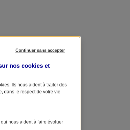
Continuer sans accepter
 sur nos
cookies et
okies
. Ils nous aident à traiter des
e, dans le respect de votre vie
 qui nous aident à faire évoluer
ation AXA Banque