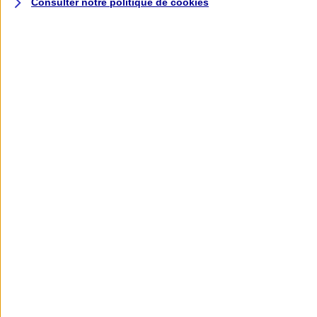
Consulter notre politique de
cookies
L'application AXA
Banque
L'application Mon AXA Assurance, tous
vos contrats en poche !