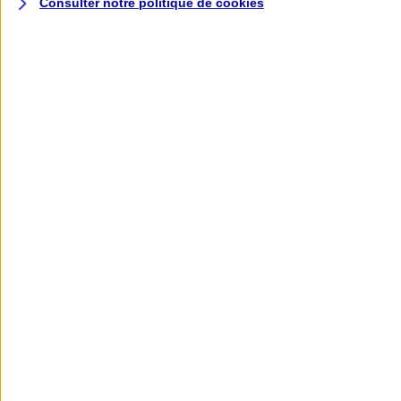
Consulter notre politique de
cookies
L'application AXA
Banque
L'application Mon AXA Assurance, tous
vos contrats en poche !