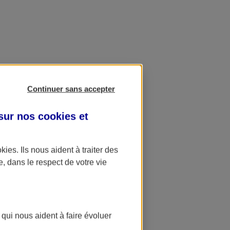
Continuer sans accepter
 sur nos
cookies et
okies
. Ils nous aident à traiter des
e, dans le respect de votre vie
 qui nous aident à faire évoluer
ation AXA Banque