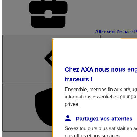
Aller vers l’espace 
Chez AXA nous nous enga
traceurs
!
Ensemble, mettons fin aux préjugé
informations essentielles pour gar
privée.
Partagez vos attentes
Soyez toujours plus satisfait en 
L'application Mon AX
nos offres et nos services.