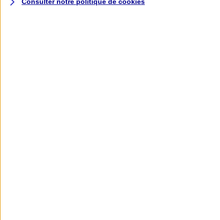
Consulter notre politique de
cookies
L'application AXA
Banque
L'application Mon AXA Assurance, tous
vos contrats en poche !