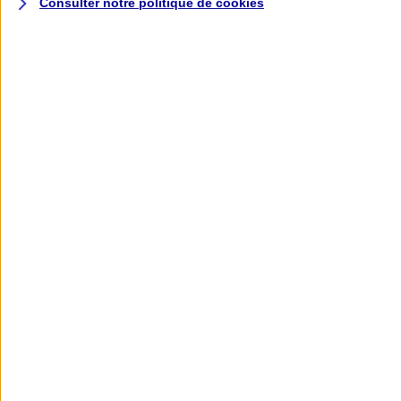
Consulter notre politique de
cookies
L'application AXA
Banque
L'application Mon AXA Assurance, tous
vos contrats en poche !