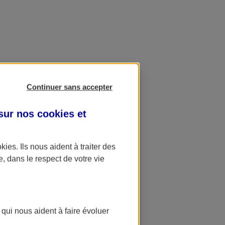
Continuer sans accepter
 sur nos
cookies et
okies
. Ils nous aident à traiter des
e, dans le respect de votre vie
 qui nous aident à faire évoluer
ation AXA Banque