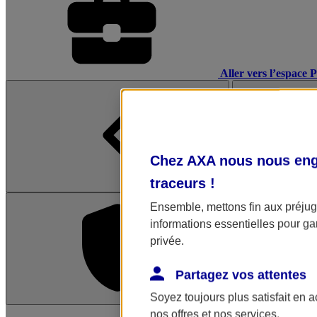
Aller vers l’espace 
Chez AXA nous nous enga
traceurs
!
Ensemble, mettons fin aux préjugé
informations essentielles pour gar
privée.
Partagez vos attentes
Soyez toujours plus satisfait en 
L'application Mon AX
nos offres et nos services.