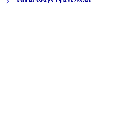
Consulter notre politique de
cookies
L'application AXA
Banque
L'application Mon AXA Assurance, tous
vos contrats en poche !