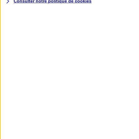
Consulter notre politique de
cookies
L'application AXA
Banque
L'application Mon AXA Assurance, tous
vos contrats en poche !