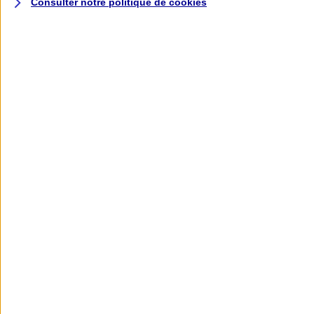
Consulter notre politique de
cookies
L'application AXA
Banque
L'application Mon AXA Assurance, tous
vos contrats en poche !