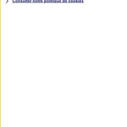
Consulter notre politique de
cookies
L'application AXA
Banque
L'application Mon AXA Assurance, tous
vos contrats en poche !