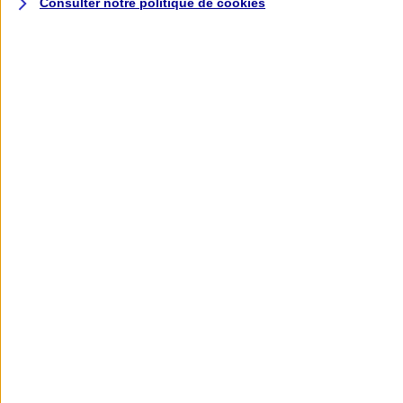
Consulter notre politique de
cookies
L'application AXA
Banque
L'application Mon AXA Assurance, tous
vos contrats en poche !