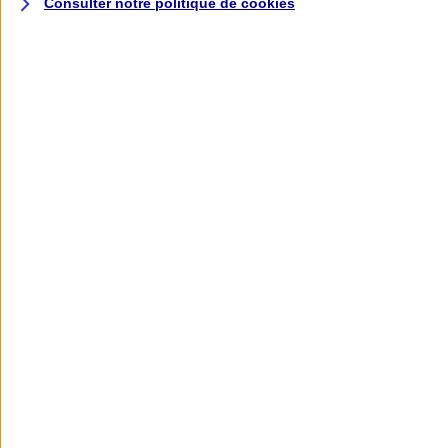
Consulter notre politique de
cookies
L'application AXA
Banque
L'application Mon AXA Assurance, tous
vos contrats en poche !