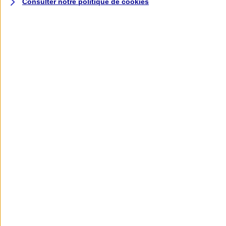
Consulter notre politique de
cookies
L'application AXA
Banque
L'application Mon AXA Assurance, tous
vos contrats en poche !