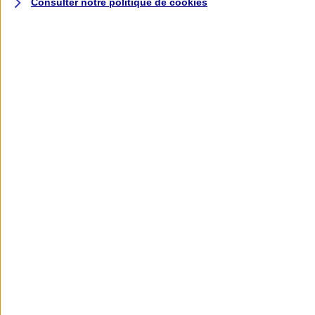
Consulter notre politique de
cookies
L'application AXA
Banque
L'application Mon AXA Assurance, tous
vos contrats en poche !