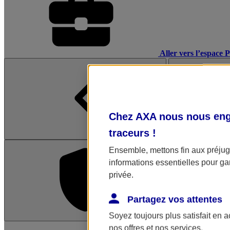
Aller vers l’espace 
Chez AXA nous nous enga
traceurs
!
Ensemble, mettons fin aux préjugé
informations essentielles pour gar
privée.
Partagez vos attentes
Soyez toujours plus satisfait en 
L'application Mon AX
nos offres et nos services.