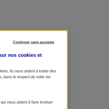
Continuer sans accepter
 sur nos
cookies et
okies
. Ils nous aident à traiter des
e, dans le respect de votre vie
 qui nous aident à faire évoluer
ation AXA Banque