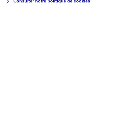
Consulter notre politique de
cookies
L'application AXA
Banque
L'application Mon AXA Assurance, tous
vos contrats en poche !