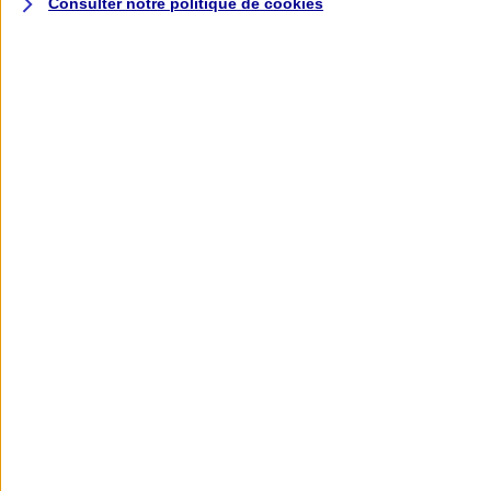
Consulter notre politique de
cookies
L'application AXA
Banque
L'application Mon AXA Assurance, tous
vos contrats en poche !