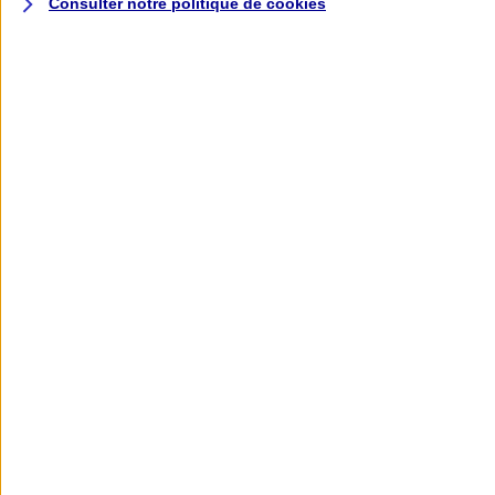
Consulter notre politique de
cookies
L'application AXA
Banque
L'application Mon AXA Assurance, tous
vos contrats en poche !