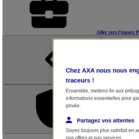
Aller vers l’espace 
Chez AXA nous nous enga
traceurs
!
Ensemble, mettons fin aux préjugé
informations essentielles pour gar
privée.
Partagez vos attentes
Soyez toujours plus satisfait en 
L'application Mon AX
nos offres et nos services.