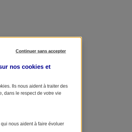
Continuer sans accepter
 sur nos
cookies et
okies
. Ils nous aident à traiter des
e, dans le respect de votre vie
 qui nous aident à faire évoluer
ation AXA Banque