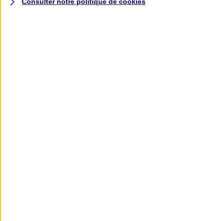
Consulter notre politique de
cookies
L'application AXA
Banque
L'application Mon AXA Assurance, tous
vos contrats en poche !