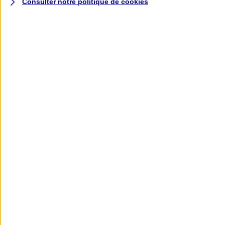
Consulter notre politique de
cookies
L'application AXA
Banque
L'application Mon AXA Assurance, tous
vos contrats en poche !