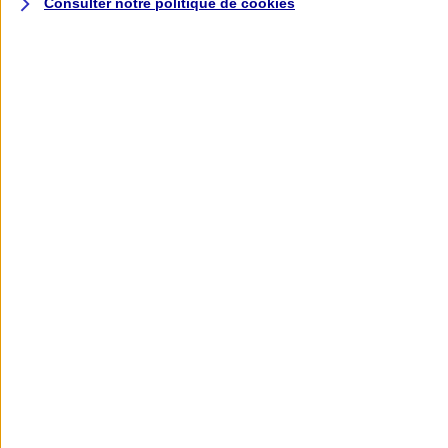
Consulter notre politique de
cookies
L'application AXA
Banque
L'application Mon AXA Assurance, tous
vos contrats en poche !