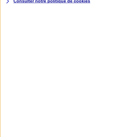
Consulter notre politique de
cookies
L'application AXA
Banque
L'application Mon AXA Assurance, tous
vos contrats en poche !