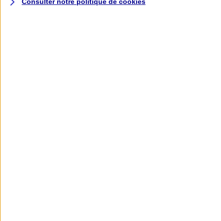
Consulter notre politique de
cookies
L'application AXA
Banque
L'application Mon AXA Assurance, tous
vos contrats en poche !