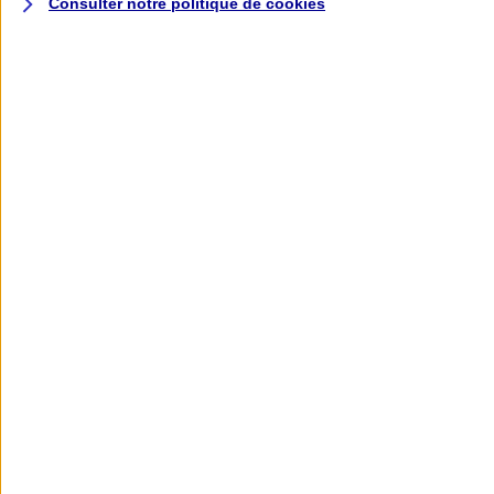
Consulter notre politique de
cookies
L'application AXA
Banque
L'application Mon AXA Assurance, tous
vos contrats en poche !