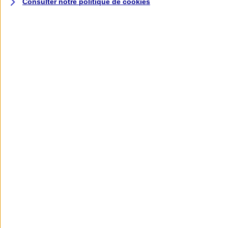
Consulter notre politique de
cookies
L'application AXA
Banque
L'application Mon AXA Assurance, tous
vos contrats en poche !