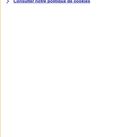
Consulter notre politique de
cookies
L'application AXA
Banque
L'application Mon AXA Assurance, tous
vos contrats en poche !