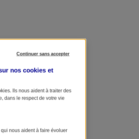
Continuer sans accepter
 sur nos
cookies et
okies
. Ils nous aident à traiter des
e, dans le respect de votre vie
 qui nous aident à faire évoluer
ation AXA Banque