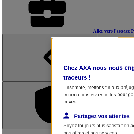
Aller vers l’espace 
Chez AXA nous nous enga
traceurs
!
Ensemble, mettons fin aux préjugé
informations essentielles pour gar
privée.
Partagez vos attentes
Soyez toujours plus satisfait en 
L'application Mon AX
nos offres et nos services.