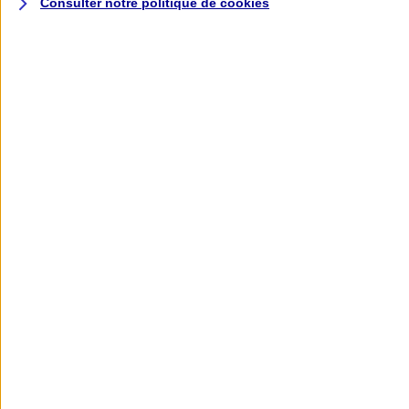
Consulter notre politique de
cookies
L'application AXA
Banque
L'application Mon AXA Assurance, tous
vos contrats en poche !