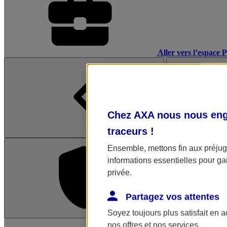
Aller vers l’espace 
Chez AXA nous nous enga
traceurs
!
Ensemble, mettons fin aux préjugé
informations essentielles pour gar
privée.
Partagez vos attentes
Soyez toujours plus satisfait en 
L'application Mon AX
nos offres et nos services.