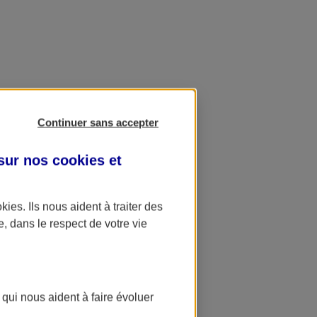
Continuer sans accepter
 sur nos
cookies et
okies
. Ils nous aident à traiter des
e, dans le respect de votre vie
 qui nous aident à faire évoluer
ation AXA Banque