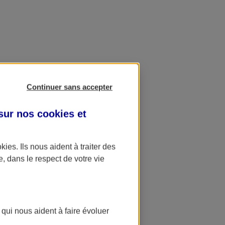
Continuer sans accepter
 sur nos
cookies et
okies
. Ils nous aident à traiter des
e, dans le respect de votre vie
 qui nous aident à faire évoluer
ation AXA Banque