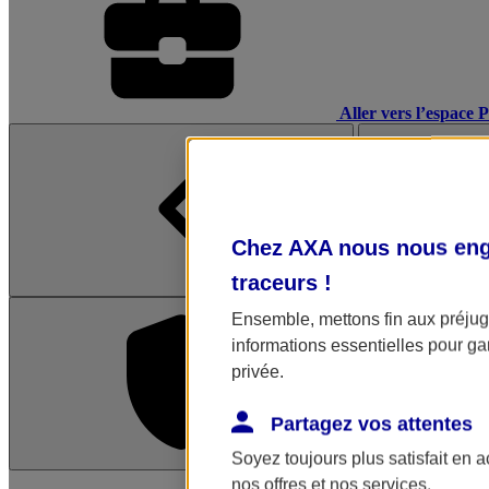
Aller vers l’espace 
Chez AXA nous nous enga
traceurs
!
Ensemble, mettons fin aux préjugé
informations essentielles pour gar
privée.
Partagez vos attentes
Soyez toujours plus satisfait en 
L'application Mon AX
nos offres et nos services.