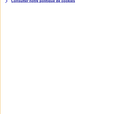
Consulter notre politique de
cookies
L'application AXA
Banque
L'application Mon AXA Assurance, tous
vos contrats en poche !