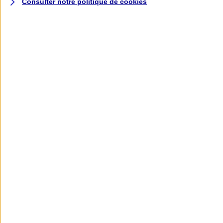
Consulter notre politique de
cookies
L'application AXA
Banque
L'application Mon AXA Assurance, tous
vos contrats en poche !