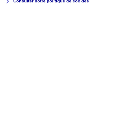
Consulter notre politique de
cookies
L'application AXA
Banque
L'application Mon AXA Assurance, tous
vos contrats en poche !