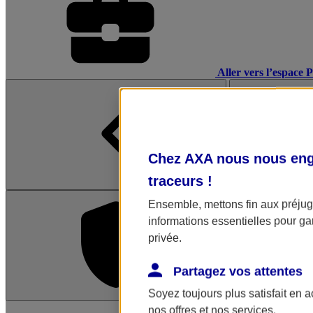
Aller vers l’espace 
Chez AXA nous nous enga
traceurs
!
Ensemble, mettons fin aux préjugé
informations essentielles pour gar
privée.
Partagez vos attentes
Soyez toujours plus satisfait en 
L'application Mon AX
nos offres et nos services.