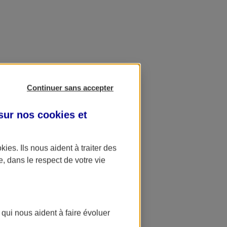
Continuer sans accepter
 sur nos
cookies et
okies
. Ils nous aident à traiter des
e, dans le respect de votre vie
 qui nous aident à faire évoluer
ation AXA Banque