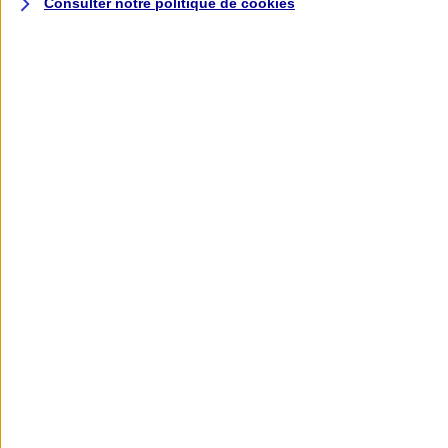
Consulter notre politique de
cookies
L'application AXA
Banque
L'application Mon AXA Assurance, tous
vos contrats en poche !