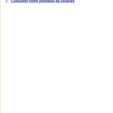
Consulter notre politique de
cookies
L'application AXA
Banque
L'application Mon AXA Assurance, tous
vos contrats en poche !