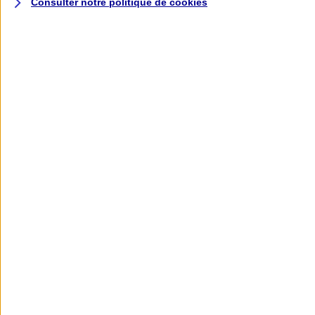
Consulter notre politique de
cookies
L'application AXA
Banque
L'application Mon AXA Assurance, tous
vos contrats en poche !