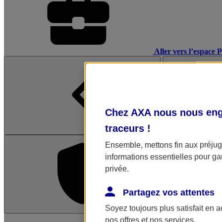
Aller vers l’espace 
Chez AXA nous nous enga
traceurs
!
Ensemble, mettons fin aux préjugé
informations essentielles pour gar
privée.
Partagez vos attentes
Soyez toujours plus satisfait en 
L'application Mon AX
nos offres et nos services.