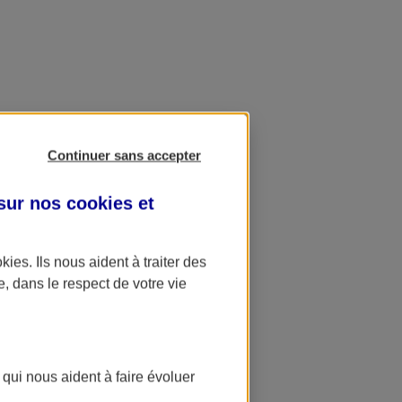
Continuer sans accepter
 sur nos
cookies et
okies
. Ils nous aident à traiter des
e, dans le respect de votre vie
 qui nous aident à faire évoluer
ation AXA Banque