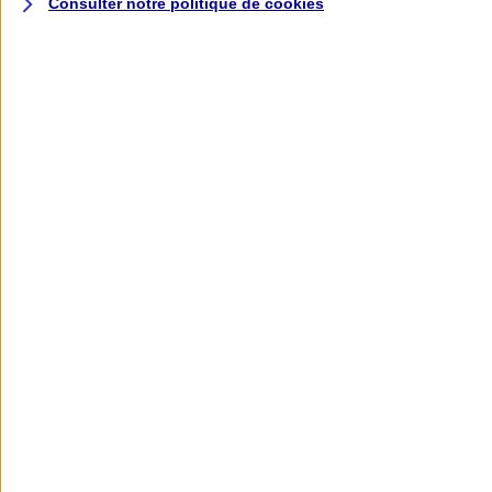
Consulter notre politique de
cookies
L'application AXA
Banque
L'application Mon AXA Assurance, tous
vos contrats en poche !